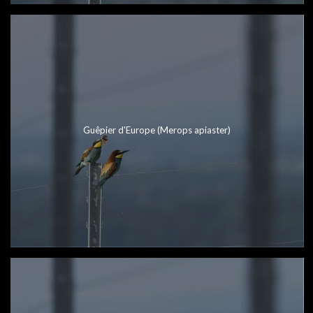
Guêpier d'Europe (Merops apiaster)