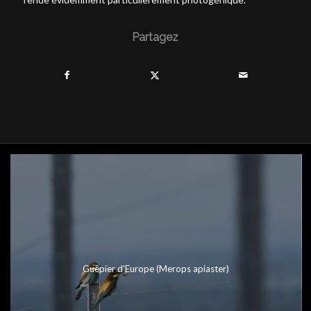
Partagez
Guêpier d'Europe (Merops apiaster)